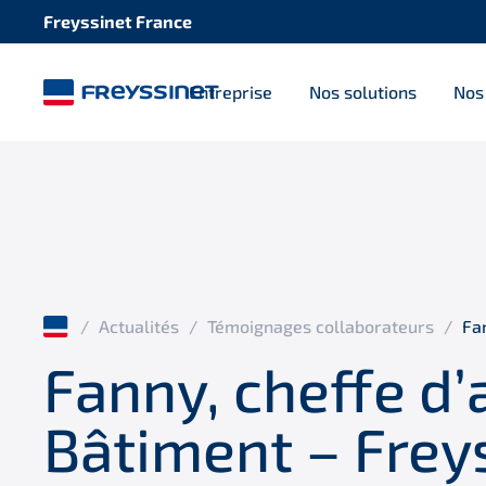
Freyssinet France
Entreprise
Nos solutions
Nos
/
Actualités
/
Témoignages collaborateurs
/
Fa
Fanny, cheffe d
Bâtiment – Frey