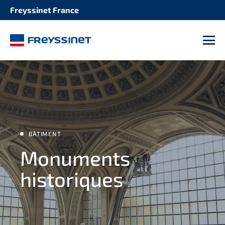
Freyssinet France
INFRASTRUCTURE
Stations de transports
M
BÂTIMENT
Monuments
historiques