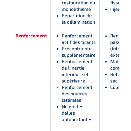
restauration du
fissures
monolithisme
Injections
Réparation de
la délamination
Renforcement
Renforcement
Renforce
actif des tirants
passifs et
Précontrainte
(internes
supplémentaire
externes)
Renforcement
Matériau
de l’inertie
composit
inférieure et
Béton pro
supérieure
sec
Renforcement
Culées
des poutres
latérales
Nouvelles
dalles
autoportantes