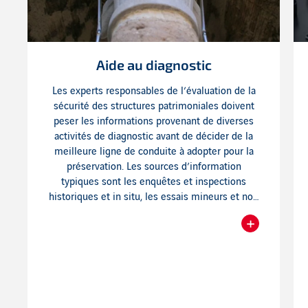
Aide au diagnostic
Les experts responsables de l’évaluation de la
sécurité des structures patrimoniales doivent
peser les informations provenant de diverses
activités de diagnostic avant de décider de la
meilleure ligne de conduite à adopter pour la
préservation. Les sources d’information
typiques sont les enquêtes et inspections
historiques et in situ, les essais mineurs et non
destructifs, la surveillance de l’état des
+
structures et l’analyse structurelle, entre
Readmore
autres. S’ils sont impliqués en amont, les
ingénieurs Freyssinet apportent une
contribution significative au travail de cette
équipe pluridisciplinaire, en fournissant leur
connaissance du fonctionnement des