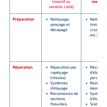
(massif ou
maçonne
lamellé-collé)
Préparation
Nettoyage,
Nettoyag
ponçage et
(microbil
décapage
cryoblan
etc.)
Réparation
Réparation par
Récupéra
rapiéçage
d’élémen
(résines)
perdus
Systèmes
Restaurat
d’étayage
dommage
Reconnexion de
Système
sections
d’étaiem
fissurées,
Scelleme