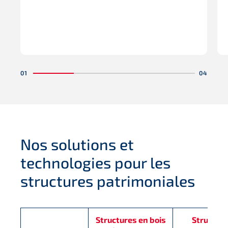
structures et des méthodes de réparation et de
renforcement.
Nos solutions et
technologies pour les
structures patrimoniales
Structures en bois
Structur