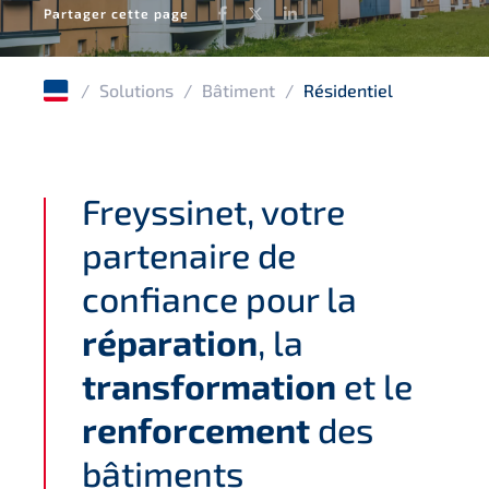
Facebook
Twitter
LinkedIn
Partager cette page
/
Solutions
/
Bâtiment
/
Résidentiel
Freyssinet, votre
partenaire de
confiance pour la
réparation
, la
transformation
et le
renforcement
des
bâtiments